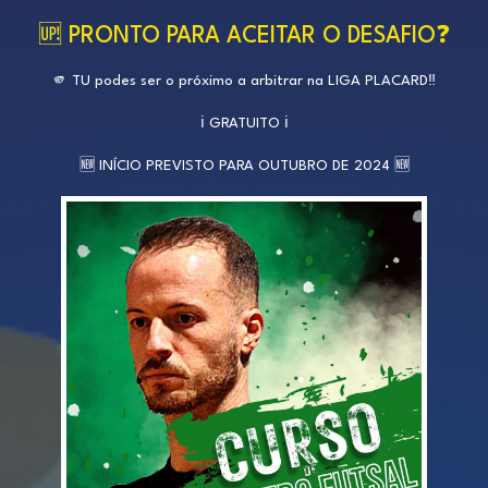
🆙 PRONTO PARA ACEITAR O DESAFIO❓
🫵 TU podes ser o próximo a arbitrar na LIGA PLACARD‼️
ℹ️ GRATUITO ℹ️
🆕 INÍCIO PREVISTO PARA OUTUBRO DE 2024 🆕